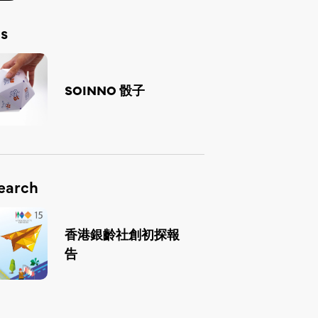
s
SOINNO 骰子
arch
香港銀齡社創初探報
告