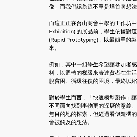
像。而我們認為這不單是埋首將想法
而這正正在台山商會中學的工作坊中體現
Exhibition) 的展品前，學生
(Rapid Prototyping)，
來。
例如，其中一組學生希望讓參加者感
料，以迴轉的梯級來表達貧者在生活
脫貧困、循環往復的困境，最終以縮
對於學生而言，「快速模型製作」讓
不同面向找到事物更的深層的意義。
無目的地的探索，但經過看似隨機的
會被觸及的想法。