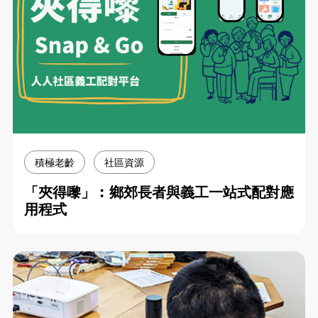
積極老齡
社區資源
「夾得嚟」︰鄉郊長者與義工一站式配對應
用程式