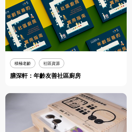
積極老齡
社區資源
膳深軒：年齡友善社區廚房