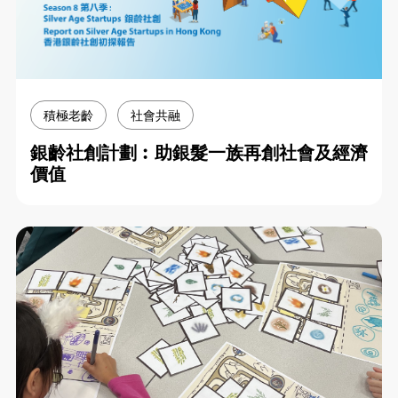
積極老齡
社會共融
銀齡社創計劃︰助銀髮一族再創社會及經濟
價值