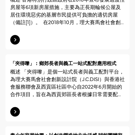
房屋等6項新房屋措施，主要為正長期輪候公屋及
居住環境惡劣的基層市民提供可負擔的適切房屋
（備註[1]）。 在2018年10月，理大賽馬會社會創
新設計院（J.C.DISI）以「過渡性社會房屋」為主
題，在「理大賽馬會社創『騷‧In‧廬』」計劃之
下，舉辦了「十萬分一」的第一季社創研討會，旨
在（1）促進不同持分者就「過渡性社會房屋」進行
全面的討論；（2）建議一系列著重規劃及建築設
「夾得嚟」︰鄉郊長者與義工一站式配對應用程式
計的「過渡性社會房屋」計劃，例如活化閒置建築
概述 「夾得嚟」是個一站式長者與義工配對平台，
物，用作租住單位，為基層群體建立一個安全便利
為理大賽馬會社會創新設計院（J.C.DISI）與香港社
及得到支援的環境，協助他們全面融入社區。 此
會服務聯會及西貢區社區中心自2022年6月開始的
後，J.C.DISI選取了位於深水埗通州街及欽州街西交
合作項目，旨在為西貢郊區長者根據日常需要配對
界用地、前聖公會赤柱小學及馬灣舊村三個地點進
義工，建構照顧者的資訊互通及互助網絡，從而使
入行動項目階段，並分別與呂元祥建築師事務所，
長者得到更有效和快捷的日常支援，提升社會對照
C-Lab和科進三家專業顧問團隊，為「過渡性社會
顧者身份的認知，為背負重擔的照顧者營造喘息空
房屋」提出切實可行的設計方案，就當中的工程技
間。 成果 「夾得嚟」應用程式預計於2025年首季
術、交通限制、規劃設計、營運的可持續性等提出
推出，目前已有其他社區支援機構查詢在其他地區