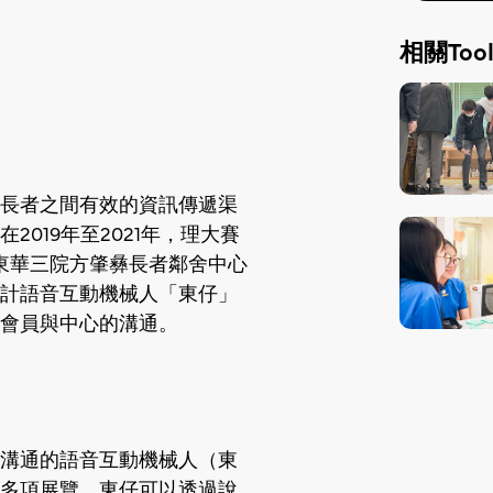
相關Tool
長者之間有效的資訊傳遞渠
019年至2021年，理大賽
）與東華三院方肇彝長者鄰舍中心
計語音互動機械人「東仔」
會員與中心的溝通。
溝通的語音互動機械人（東
多項展覽。東仔可以透過說