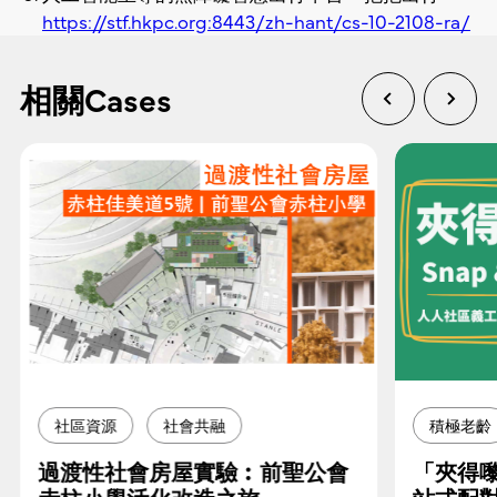
https://stf.hkpc.org:8443/zh-hant/cs-10-2108-ra/
相關Cases
社區資源
社會共融
積極老齡
過渡性社會房屋實驗︰前聖公會
「夾得