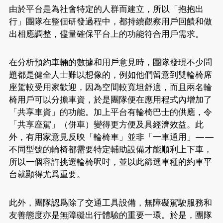
由於平台是為社會特定的人群而建立，所以「抱抱出
行」團隊在整個研發過程中，都持續觀察用戶回饋和做
出相應調整，儘量確保平台上的功能符合用戶需求。
在分析預約車輛的數據和用戶意見時，團隊發現不少問
題都是健全人士難以想像的，例如他們留意到雙輪椅席
座駕較受用家歡迎，因為空間較寬坦舒適，而且兩名輪
椅用戶可以分擔車資，於是團隊便在應用程式內增加了
「共享車資」的功能。加上平台有輪椅巴士的供應，令
「共享座駕」（併車）變得更方便及具經濟效益。此
外，有用家意見反映「輪椅車」並非「一車通用」——
不同型號的輪椅都需要特定輔助設備才能順利上下車，
所以一個容許挑選輪椅呎吋，並以此篩選車種的約車平
台就顯得尤爲重要。
此外，團隊認爲除了交通工具設備，無障礙駕駛服務和
友善態度亦是無障礙出行體驗的重要一環。於是，團隊