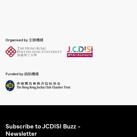
實地考察或研究來進行觀察，並鼓勵學生使用圖表
解釋活動目的及所需步驟，並選擇一個遊戲的主題
和繪圖。請學生把他們的觀察結果記錄在中間一
（可以是一個學科主題）。 ▸…
欄，並將最初的預測分為「得到支持（正確）」或
「未得到支持（錯誤）」。向學生解釋，錯誤的預
測可能是基於假設或直覺。 完成觀察活動後，讓學
生討論和分析該現象的背景因素，並進行必要的研
Organised by 主辦機構
究以支持他們的解釋，找出根本原因。 參考文獻
Calis, D.,…
Funded by 捐助機構
Subscribe to JCDISI Buzz -
Newsletter