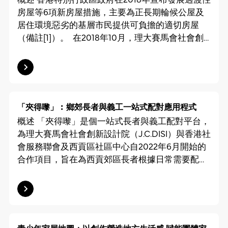
房屋等6項新房屋措施，主要為正長期輪候公屋及
居住環境惡劣的基層市民提供可負擔的適切房屋
（備註[1]）。 在2018年10月，理大賽馬會社會創
新設計院（J.C.DISI）以「過渡性社會房屋」為主
題，在「理大賽馬會社創『騷‧In‧廬』」計劃之
下，舉辦了「十萬分一」的第一季社創研討會，旨
在（1）促進不同持分者就「過渡性社會房屋」進行
全面的討論；（2）建議一系列著重規劃及建築設
「夾得嚟」︰鄉郊長者與義工一站式配對應用程式
計的「過渡性社會房屋」計劃，例如活化閒置建築
概述 「夾得嚟」是個一站式長者與義工配對平台，
物，用作租住單位，為基層群體建立一個安全便利
為理大賽馬會社會創新設計院（J.C.DISI）與香港社
及得到支援的環境，協助他們全面融入社區。 此
會服務聯會及西貢區社區中心自2022年6月開始的
後，J.C.DISI選取了位於深水埗通州街及欽州街西交
合作項目，旨在為西貢郊區長者根據日常需要配對
界用地、前聖公會赤柱小學及馬灣舊村三個地點進
義工，建構照顧者的資訊互通及互助網絡，從而使
入行動項目階段，並分別與呂元祥建築師事務所，
長者得到更有效和快捷的日常支援，提升社會對照
C-Lab和科進三家專業顧問團隊，為「過渡性社會
顧者身份的認知，為背負重擔的照顧者營造喘息空
房屋」提出切實可行的設計方案，就當中的工程技
間。 成果 「夾得嚟」應用程式預計於2025年首季
術、交通限制、規劃設計、營運的可持續性等提出
推出，目前已有其他社區支援機構查詢在其他地區