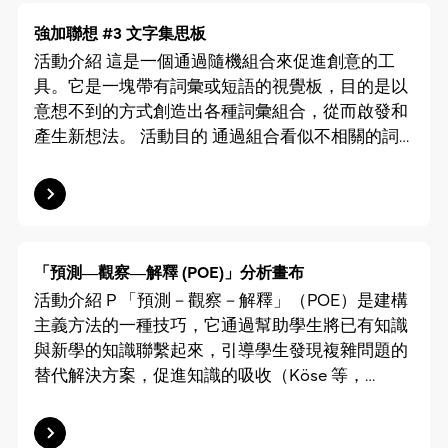
柱小學的行動項目。它有助說明如何將校舍活化再
用參與式互動來賦能兒童表達情感，以主動與社區
考慮，以構建一個能滿足長者和照顧者的需要、聯
用，透過利用支援設施改造課室為過渡性社會房
產生聯繫和融入當地。 在「地方生活想像家」成果
強加聯想 #3 文字集思板
絡相關義工，輕易追蹤服務並在必要時作出跟進的
屋，以及令項目融入鄰近社區的規劃和設計考慮。
展示會中，參與項目的兒少接受舊城印象地圖系列
活動介紹 這是一個通過隨機組合來促進創意的工
一站式數碼平台。 構想 過程中，設計團隊在版面
過程 靈感 在2018年宣佈推出的「過渡性社會房
課程後，以圖像方法記錄他們對社區的情感和記
具。它是一塊帶有詞彙或短語的視覺板，目的是以
設計方面投放許多心思，以滿足長者、義工和機構
屋」是打破傳統公私營房屋二元劃分的創新房屋類
憶，也側面反映他們對社區的需求。爲此，「青少
意想不到的方式創造出各種詞彙組合，從而啟發和
員工三大使用者的需求。「夾得嚟」其中一個主要
型。透過為公屋輪候冊上的申請者提供適合和穩定
年家屋地圖」項目成功獲得延展項目機會，將兒童
產生新想法。 活動目的 通過組合看似不相關的詞
用家是主居於西貢鄉郊的長者，他們對圖像的理解
的居所，舒緩迫切的住屋壓力，亦幫助有需要人士
參與的概念融入到團體家庭室内居住環境改造，即
彙，學生能跳出常規思維，並在不同概念間建立聯
能力及應用程式的操作性有別一般用家，例如一般
恢復和改善生活。 面對這項創新的房屋措施，被
「家屋改造空間」計劃。 過程 靈感 「青少年家屋
繫，從而激發創意。該工具強調數量而非質量，讓
以年青用家為主的應用程式，介面有多種顏色、按
政府寄予厚望的非政府組織和社會企業，在房屋項
地圖」項目的靈感來源自一名負責團體家庭工作的
學生無壓力地在短時間內產生多個想法，是一個有
鈕位置不一、功能多樣化等，由於年青人早已養成
目規劃、設計和實行方面無前車可鑒。「如何促進
社工。他在參加由好伴社計舉辦的台中地方導覽後
效的刺激創意的工具。 活動內容 ▸展示詞彙―主語
使用電子工具的習慣，自然較容易上手。但長者則
過渡性社會房屋的供應呢？」成爲了相關持份者參
主動洽訪，希望能透過類似走訪社區製作地圖的方
（A）和量詞（B） (5分鐘) 給學生看工作紙A，內
會有錯誤理解圖示的情況，例如將「圖片」圖示誤
「預測―觀察―解釋 (POE)」分析畫布
與政策的提問。 本文集中討論的行動項目選址
式，協助其團體家庭的兒童和青少年更好地了解自
含多個主語。 給學生看詞彙卡B，內含多個量詞。
認為是小屋。此外如果按鈕會隨頁面不同而變動位
活動介紹 P 「預測－觀察－解釋」（POE）是建構
—— 前聖公會赤柱小學是香港多個閑置校舍之
己身處的社區、建立在地共感，培養觀察力。更重
▸短語配對 (20分鐘) 讓學生依次隨機選擇（A）和
置，長者亦難以適應，他們更傾向於不論頁面訊息
主義方法的一種技巧，它通過幫助學生將已有知識
一。由於位置赤柱中心地段，徒步即可到達兩個巴
要的是，讓安置的據點成為有地方生活感的
（B）中的詞彙（可以讓學生閉上眼睛隨機在工作
如何，按鈕的拉置都固定不變，即較固定的版面設
與新學的知識聯繫起來，引導學生發現複雜問題的
士總站，多個機構曾經嘗試將空置校舍活化作社區
「家」。 構想 由於項目對象和目標明確，團隊從
紙A上指一個詞語，然後從B組中選一個詞彙），記
計，才更符合年長人士使用習慣。 項目碰巧在疫情
替代解決方案，促進知識的吸收（Köse 等，
用途。然而，多片相鄰斜坡互不統屬的維修責任，
一開始就確立了通過製作家屋地圖作為媒介，讓兒
下有可能的詞彙組合。目標是產生盡可能多的組
時期開始，團隊收集長者與數碼素養（Digital
2003）。在社會專題研習中，POE同樣能幫助學生
選址亦並無車路直接可達，皆嚴重影響了選址的可
童及青少年建立與社區的聯繫。 在具體如何製作地
合。 ▸建構情境 (20分鐘) 讓學生想像這個新組合詞
Literacy）相關的意見後，發現他們熟悉部分手機
運用科學研究方法來設計問題的解決方案（Calis &
用性和建築工程的物料運送，增加了非政府組織就
圖方面，團隊決定採取導覽的方式，帶領參加項目
彙的情境，並用它來創作句子或故事。鼓勵他們從
應用程式，包括WhatsApp及「安心出行」，所以