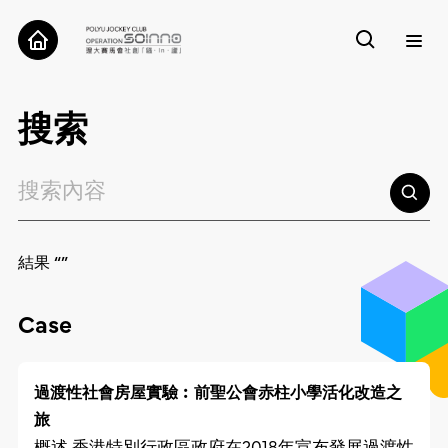
關於我們
搜索
案例
工具
結果 “”
研究
聯絡我們
Case
過渡性社會房屋實驗︰前聖公會赤柱小學活化改造之
旅
概述 香港特別行政區政府在2018年宣布發展過渡性