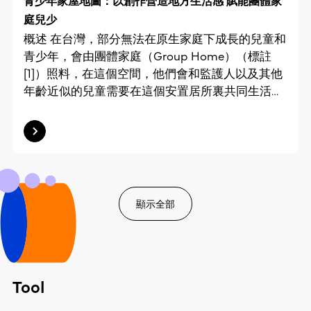
解決辦法，並回應來自當地社區的憂慮。雖然這些
青少年家屋地圖：以創作營造地方生活感 賦能團體家
使用的可能性。該程式在內部測試階段中亦達成預
設計意念未落實，但也為不少非政府組織對當時嶄
庭兒少
期效果。為了配合不同持份者的使用習慣和需要，
新的房屋措施有所啓發。 成果 J.C.DIS和專業顧問
概述 在台灣，部分無法在原生家庭下成長的兒童和
程式共設有三個用家介面，供長者、義工、機構使
團隊在三個行動項目中總結了在規劃、設計和實行
青少年，會由團體家庭（Group Home）（標註
用。長者能輕易使用程式配對義工為他們完成日常
的建議及指導原則，作為加速供應「過渡性社會房
[1]）照料，在這個空間，他們會和監護人以及其他
雜務，例如上門剪髮、代購、清潔家居等。義工群
屋」的參考。當中原則包括：（1）功能實用原則；
年齡近似的兒童需要在這個安置居所裏共同生活。
亦有一個更有系統和效率的聯絡平台，清晰記錄每
（2）實際可行原則；（3）美觀設計原則；（4）
目前，台灣的團體家庭是以具特殊需求的兒童和青
次任務的資訊和數據。機構則可透過程式發送重要
適切宜居原則；（5）鄰里包容原則；（6）社區共
少年為主要服務對象，每戶家庭安置最多四名服務
的活動通知，記錄和追蹤長者和義工的情況。 過程
融原則；（7）凝聚努力原則；（8）可持續原則；
使用者，為他們提供個別化和小型化的照顧服務
靈感 西貢區社區中心一直服務西貢社區區民，在長
（9）彈性設計原則；（10）可重置原則。 在
（標註[2]）。由於政策定位，服務單位需考慮這些
者支援及組織義工參與活動時面對不少痛點。西貢
2020年，J.C.DISI公開發表行動項目報告，供社會
服務使用者的表達能力和心智發展需求來設計照顧
區有超過上萬名長者居於100條村中，人口密度低
各界參考。這也引起不少對發展「過渡性社會房
服務。 就著這個社會議題，位於臺中舊城區的社會
又遠離市區，加上社區設施及服務有限，長者難以
顯示全部
屋」感興趣的社會服務機構主動接觸。其中，香港
設計事務所 —— 好伴社計在2022年10月啓動「青
輕易接觸義工和得到支援，無疑增加了照顧者的負
仔坊會（AKA）更以前聖公會赤柱小學選址，申請
少年家屋地圖」項目，希望透過創作深化團體家庭
擔。此外，過往中心安排活動時，因通訊應用程式
政府資助以營運過渡性社會房屋。由此可見，此行
服務使用者與當地社區的情感連結。 成果 「青少
的限制，在通知和管理大量義工參加活動時面對溝
動項目有助引起社會關注，並促進更多跨界別人士
年家屋地圖」項目為約四名在團體家庭生活的兒童
通困難、系統缺乏效率的困境。帶著基本問題和方
和機構合作推動「過渡性社會房屋」這項當時嶄新
和青少年（下稱參與項目的兒少）提供服務，目的
Tool
向，J.C.DISI再舉行了多次工作坊，收集長者、照顧
的房屋措施。 以下將詳細介紹選址在前聖公會赤
在於打開參加者的心扉，亦向團體家庭示範如何利
者、義工等持份者的意見，在設計應用程式時納入