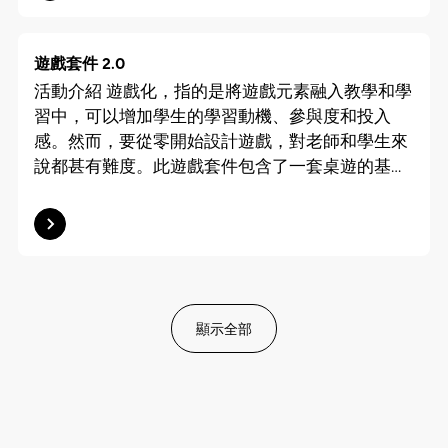
Yildirim，2020）。 在預測階段，讓學生對特定主
短期用途為建築物大舉翻新的難度。儘管如此，校
的兒少走訪台中舊城的地標，例如歷史意涵豐富、
使用者的角度來思考該情境（也可以利用「靈感
團隊決定在「夾得嚟」設計中善用這兩個程式的綠
題或相關活動進行預測，並解釋其原因。 在觀察階
舍仍然有值得改建為「過渡性社會房屋」的潛力，
後來改建成知名甜品店的「宮原眼科」，綠空鐵
卡」來幫助建構情境）。 ▸匯報分享 (15分鐘)
色元素，並把每個頁面的按鈕位置固定，功能盡量
段，請學生觀察與他們預測相關的事件。他們可以
因其校舍機構穩固，只應少量翻新及升級設施工程
道、綠川、台中火車站等等。在團隊的構思下，兒
遊戲套件 2.0
精簡，又在圖示下方輔以文字解釋，方便長者理解
通過訪問使用者、進行實地觀察，或進行問卷調查
即可完成改建。 構想 「過渡性社會房屋」牽涉社
童和青少年們能用相機從不同角度捕捉城市風貌，
活動介紹 遊戲化，指的是將遊戲元素融入教學和學
和使用服務。 實行 當項目團隊收集使用者對應用
來收集數據。 在解釋階段，讓學生比較他們的預測
會各界持份者，包括當區現有居民、負責營運的非
並寫下對地方的感悟。 操作流程： 實行 在製作地
習中，可以增加學生的學習動機、參與度和投入
程式的需求後，並連同軟件製作公司製作原型，模
與觀察結果，並展開調查以解釋兩者之間的差異和
政府組織，甚至建築商。於是J.C.DISI以參與式社會
圖的過程中，團隊留意到兒童和青少年所寫下的東
感。然而，要從零開始設計遊戲，對老師和學生來
擬整個應用程式的使用流程，以便長者和義工體驗
相似之處，從而消除任何的矛盾之處。 活動目的
創新方法，招募跨界別人士參與社創研討會，與共
西，未必是對這些地方客觀文化背景的感悟，反而
說都甚有難度。此遊戲套件包含了一套桌遊的基本
和試用。這個過程中，項目團隊透過與不同組別的
有時，學生可能對某些主題，例如一些社會現象，
創團隊探索如何在有著不同實體環境及社會環境的
是他們自身與這些地方產生的回憶，例如有青少年
元素，並提供了結構性的指導，讓教育工作者和學
持份者溝通，除了歸納修改建議，更重要的是清晰
會有強烈的直覺。POE提供了一個合適的框架，引
選址之上，提供過渡性社會房屋。此外，公開的持
在「宮原眼科」寫下曾與朋友來到這裡遊玩並感到
生通過系統化、循序漸進的方式來設計自己的遊
地定義需求，這將會影響應用程式的功能設計。 在
導學生透過科學研究方法準確地看待問題並提出解
份者咨詢也是重要一環。 項目團隊羅列出不同持
快樂。同行的社工曾憂慮是否該加以糾正他們，但
戲。 活動目的 有評論認為，與其在遊戲中學習，
原型中，其中一項服務是義工上門到長者家中煲
決方案，特別是在設計思維中「發現
份者的關注點： 結構及設計 整體而言，前聖公會
團隊反而認為這是一個很好的契機，放棄單純地記
不如讓學生自己動手設計及製作遊戲，可能會帶來
湯。但用家原型測試後，社區策略夥伴發現其效益
（Discover）」到「定義（Define）」階段的過
赤柱小學的結構狀況、外觀和佈局均屬良好並可作
錄每座地標的特徵與功能，而是將項目主體變成青
更佳的學習成效（Kafai & Burke，2015）。通過幻
並不大，所以更改成代購服務。又例如在義工介面
渡期間。 活動內容 POE的應用步驟 開發社創項目
重用，若改動地面低層的佈局以創造展覽、表演和
少年自身的在地回憶，為他們建立更獨一無二的情
想遊戲世界的樣子，為遊戲建立規則，學生能更深
中，收到長者求助後會直接顯示長者的居家地址，
時，在進行觀察、訪問使用者、實地考察之前，向
互動空間會對社區將更為有利，但可能會增加管理
顯示全部
感地圖。 在製作地圖的過程中，團隊也意識到文字
刻理解及掌握知識，因為在製作過程中，他們需將
可能涉及私隱問題。在改良版本中，義工收到長者
學生介紹「預測－觀察－解釋」（POE）此方法。
的營運成本，需要就天台的承載能力和可行性進行
書寫對部分青少年或會吃力，相較之下，肢體演
知識消化並套用在另一情境之中。 活動內容 將學
求助後會顯示長者所在的大致區域，至於詳細的門
向學生介紹他們將要參與的活動。讓學生想像並預
詳細分析，以確定其作為居民天台花圈的用途。…
繹、或配以其他道具也許更能協助讓他們表達自
生分為 4 至 6 人一組（第一次試堂的建議活動時間
牌地址則在義工接案後透過電話聯絡查詢。
測使用者的需求及其原因。請學生將這些預測記錄
己。 成品一覽：
為2小時，但可擴展為 3 至 5 堂活動，活動步驟不
在左欄。 學生做出預測後，接下來可以通過訪談、
變）。 ▸介紹活動並挑選一個主題 (10分鐘) 向學生